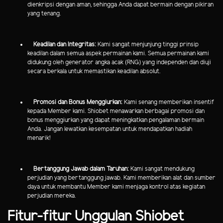
dienkripsi dengan aman, sehingga Anda dapat bermain dengan pikiran
yang tenang.
Keadilan dan Integritas:
Kami sangat menjunjung tinggi prinsip
keadilan dalam semua aspek permainan kami. Semua permainan kami
didukung oleh generator angka acak (RNG) yang independen dan diuji
secara berkala untuk memastikan keadilan absolut.
Promosi dan Bonus Menggiurkan:
Kami senang memberikan insentif
kepada Member kami. Shiobet menawarkan berbagai promosi dan
bonus menggiurkan yang dapat meningkatkan pengalaman bermain
Anda. Jangan lewatkan kesempatan untuk mendapatkan hadiah
menarik!
Bertanggung Jawab dalam Taruhan:
Kami sangat mendukung
perjudian yang bertanggung jawab. Kami memberikan alat dan sumber
daya untuk membantu Member kami menjaga kontrol atas kegiatan
perjudian mereka.
Fitur-fitur Unggulan Shiobet