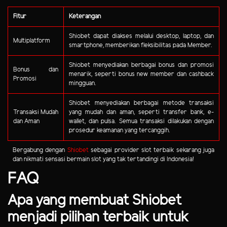
Fitur
Keterangan
Shiobet dapat diakses melalui desktop, laptop, dan
Multiplatform
smartphone, memberikan fleksibilitas pada Member.
Shiobet menyediakan berbagai bonus dan promosi
Bonus dan
menarik, seperti bonus new member dan cashback
Promosi
mingguan.
Shiobet menyediakan berbagai metode transaksi
Transaksi Mudah
yang mudah dan aman, seperti transfer bank, e-
dan Aman
wallet, dan pulsa. Semua transaksi dilakukan dengan
prosedur keamanan yang tercanggih.
Bergabung dengan
Shiobet
sebagai provider slot terbaik sekarang juga
dan nikmati sensasi bermain slot yang tak tertandingi di Indonesia!
FAQ
Apa yang membuat Shiobet
menjadi pilihan terbaik untuk