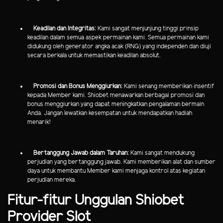
Keadilan dan Integritas:
Kami sangat menjunjung tinggi prinsip
keadilan dalam semua aspek permainan kami. Semua permainan kami
didukung oleh generator angka acak (RNG) yang independen dan diuji
secara berkala untuk memastikan keadilan absolut.
Promosi dan Bonus Menggiurkan:
Kami senang memberikan insentif
kepada Member kami. Shiobet menawarkan berbagai promosi dan
bonus menggiurkan yang dapat meningkatkan pengalaman bermain
Anda. Jangan lewatkan kesempatan untuk mendapatkan hadiah
menarik!
Bertanggung Jawab dalam Taruhan:
Kami sangat mendukung
perjudian yang bertanggung jawab. Kami memberikan alat dan sumber
daya untuk membantu Member kami menjaga kontrol atas kegiatan
perjudian mereka.
Fitur-fitur Unggulan Shiobet
Provider Slot