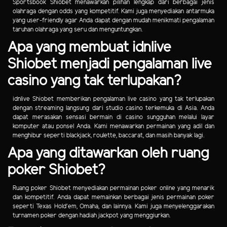
Sportsbook Shiobet menawarkan pilihan lengkap dari berbagai jenis
olahraga dengan odds yang kompetitif. Kami juga menyediakan antarmuka
yang user-friendly agar Anda dapat dengan mudah menikmati pengalaman
taruhan olahraga yang seru dan menguntungkan.
Apa yang membuat idnlive
Shiobet menjadi pengalaman live
casino yang tak terlupakan?
idnlive Shiobet memberikan pengalaman live casino yang tak terlupakan
dengan streaming langsung dari studio casino terkemuka di Asia. Anda
dapat merasakan sensasi bermain di casino sungguhan melalui layar
komputer atau ponsel Anda. Kami menawarkan permainan yang adil dan
menghibur seperti blackjack, roulette, baccarat, dan masih banyak lagi.
Apa yang ditawarkan oleh ruang
poker Shiobet?
Ruang poker Shiobet menyediakan permainan poker online yang menarik
dan kompetitif. Anda dapat memainkan berbagai jenis permainan poker
seperti Texas Hold'em, Omaha, dan lainnya. Kami juga menyelenggarakan
turnamen poker dengan hadiah jackpot yang menggiurkan.