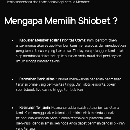
lebih sederhana dan transparan bagi semua Member.
Mengapa Memilih Shiobet ?
Kepuasan Member adalah Prioritas Utama:
Kami berkomitmen
untuk memastikan setiap Member kami merasa puas dan mendapatkan
pengalaman taruhan yang luar biasa. Tim layanan pelanggan kami selalu
siap membantu dalam setiap kebutuhan Anda, mulai dari pertanyaan
umum hingga bantuan teknis.
Permainan Berkualitas:
Shiobet menawarkan beragam permainan
taruhan online yang berkualitas tinggi. Dari slots, esports, poker,
sportsbook, live casino hingga tembak ikan.
Keamanan Terjamin:
Keamanan adalah salah satu prioritas utama
kami. Kami menggunakan teknologi terkini untuk melindungi data
pribadi dan keuangan Anda. Semua transaksi di platform kami
dienkripsi dengan aman, sehingga Anda dapat bermain dengan pikiran
yang tenang.